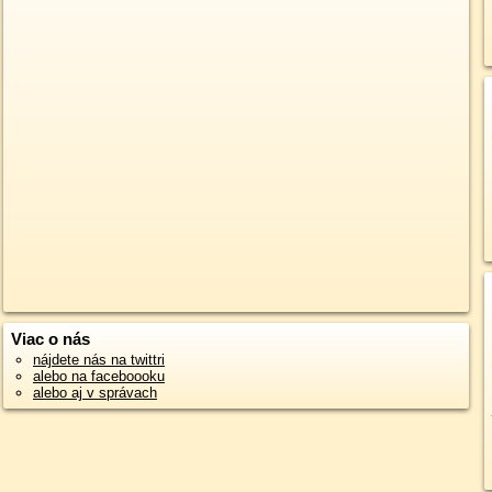
Viac o nás
nájdete nás na twittri
alebo na faceboooku
alebo aj v správach