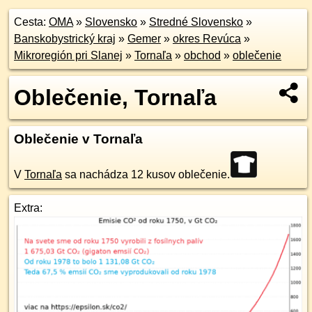
Cesta:
OMA
»
Slovensko
»
Stredné Slovensko
»
Banskobystrický kraj
»
Gemer
»
okres Revúca
»
Mikroregión pri Slanej
»
Tornaľa
»
obchod
»
oblečenie
Oblečenie, Tornaľa
Oblečenie v Tornaľa
V
Tornaľa
sa nachádza 12 kusov oblečenie.
Extra: