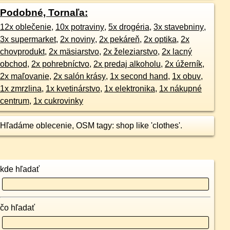
Podobné, Tornaľa:
12x oblečenie
,
10x potraviny
,
5x drogéria
,
3x stavebniny
,
3x supermarket
,
2x noviny
,
2x pekáreň
,
2x optika
,
2x
chovprodukt
,
2x mäsiarstvo
,
2x železiarstvo
,
2x lacný
obchod
,
2x pohrebníctvo
,
2x predaj alkoholu
,
2x úžerník
,
2x maľovanie
,
2x salón krásy
,
1x second hand
,
1x obuv
,
1x zmrzlina
,
1x kvetinárstvo
,
1x elektronika
,
1x nákupné
centrum
,
1x cukrovinky
Hľadáme oblecenie, OSM tagy: shop like 'clothes'.
kde hľadať
čo hľadať