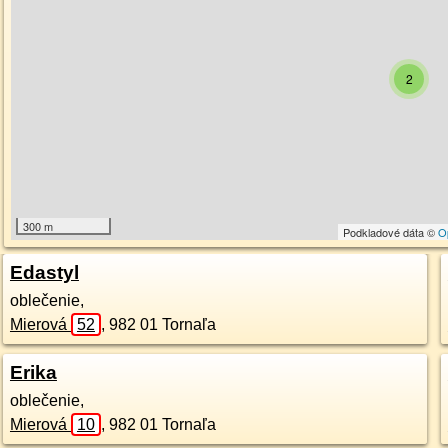
2
300 m
Podkladové dáta ©
O
Edastyl
oblečenie,
Mierová
52
,
982 01
Tornaľa
Erika
oblečenie,
Mierová
10
,
982 01
Tornaľa