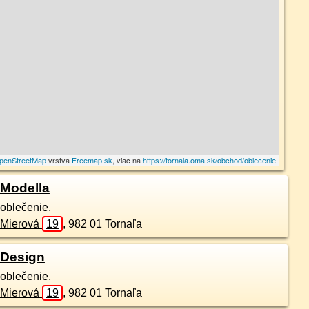
penStreetMap
vrstva
Freemap.sk
, viac na
https://tornala.oma.sk/obchod/oblecenie
Modella
oblečenie,
Mierová
19
,
982 01
Tornaľa
Design
oblečenie,
Mierová
19
,
982 01
Tornaľa