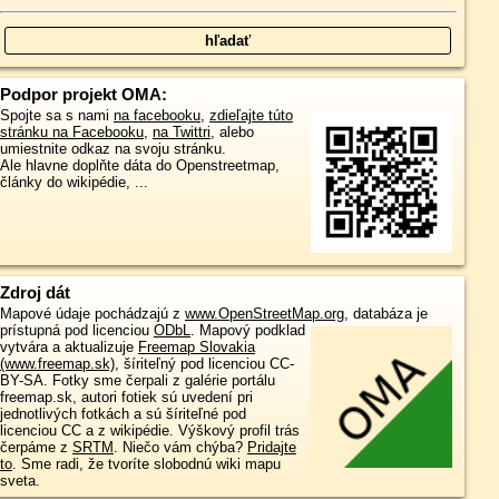
Podpor projekt OMA:
Spojte sa s nami
na facebooku
,
zdieľajte túto
stránku na Facebooku
,
na Twittri
, alebo
umiestnite odkaz na svoju stránku.
Ale hlavne doplňte dáta do Openstreetmap,
články do wikipédie, ...
Zdroj dát
Mapové údaje pochádzajú z
www.OpenStreetMap.org
, databáza je
prístupná pod licenciou
ODbL
.
Mapový podklad
vytvára a aktualizuje
Freemap Slovakia
(www.freemap.sk)
, šíriteľný pod licenciou CC-
BY-SA. Fotky sme čerpali z galérie portálu
freemap.sk, autori fotiek sú uvedení pri
jednotlivých fotkách a sú šíriteľné pod
licenciou CC a z wikipédie. Výškový profil trás
čerpáme z
SRTM
. Niečo vám chýba?
Pridajte
to
. Sme radi, že tvoríte slobodnú wiki mapu
sveta.