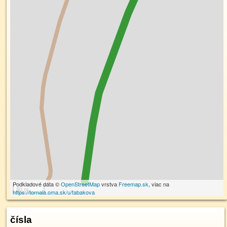
Podkladové dáta ©
OpenStreetMap
vrstva
Freemap.sk
, viac na
50 m
https://tornala.oma.sk/u/tabakova
čísla