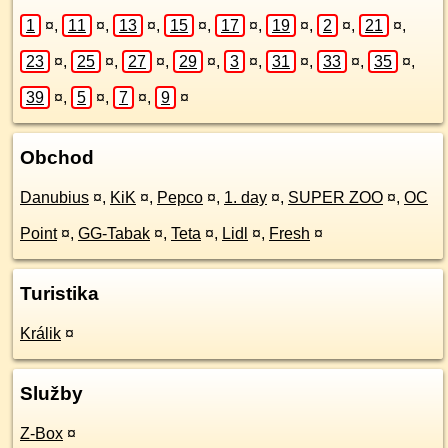
1
¤
,
11
¤
,
13
¤
,
15
¤
,
17
¤
,
19
¤
,
2
¤
,
21
¤
,
23
¤
,
25
¤
,
27
¤
,
29
¤
,
3
¤
,
31
¤
,
33
¤
,
35
¤
,
39
¤
,
5
¤
,
7
¤
,
9
¤
Obchod
Danubius
¤
,
KiK
¤
,
Pepco
¤
,
1. day
¤
,
SUPER ZOO
¤
,
OC
Point
¤
,
GG-Tabak
¤
,
Teta
¤
,
Lidl
¤
,
Fresh
¤
Turistika
Králik
¤
Služby
Z-Box
¤