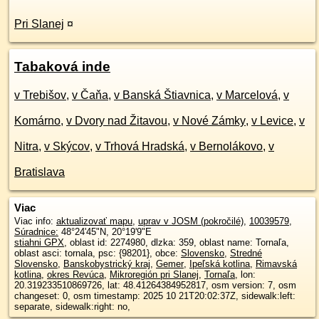
Pri Slanej
¤
Tabaková inde
v Trebišov
,
v Čaňa
,
v Banská Štiavnica
,
v Marcelová
,
v
Komárno
,
v Dvory nad Žitavou
,
v Nové Zámky
,
v Levice
,
v
Nitra
,
v Skýcov
,
v Trhová Hradská
,
v Bernolákovo
,
v
Bratislava
Viac
Viac info:
aktualizovať mapu
,
uprav v JOSM (pokročilé)
,
10039579
,
Súradnice:
48°24'45"N
,
20°19'9"E
stiahni GPX
, oblast id: 2274980, dlzka: 359, oblast name: Tornaľa,
oblast asci: tornala, psc: {98201}, obce:
Slovensko
,
Stredné
Slovensko
,
Banskobystrický kraj
,
Gemer
,
Ipeľská kotlina
,
Rimavská
kotlina
,
okres Revúca
,
Mikroregión pri Slanej
,
Tornaľa
, lon:
20.319233510869726, lat: 48.41264384952817, osm version: 7, osm
changeset: 0, osm timestamp: 2025 10 21T20:02:37Z, sidewalk:left:
separate, sidewalk:right: no,